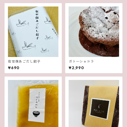
佐世保あごだし餃子
ガトーショコラ
¥690
¥2,990