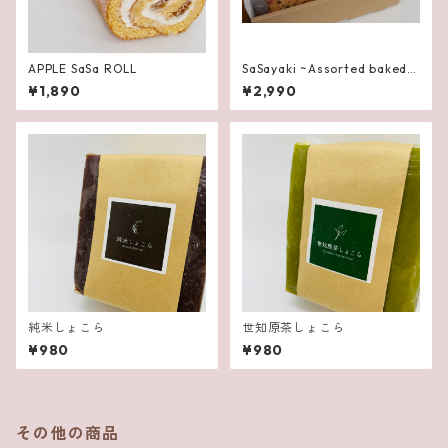
APPLE SaSa ROLL
SaSayaki ~Assorted baked s
weets~
¥1,890
¥2,990
純米しょこら
世知原茶しょこら
¥980
¥980
その他の商品