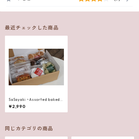
最近チェックした商品
SaSayaki ~Assorted baked s
weets~
¥2,990
同じカテゴリの商品