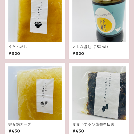
うどんだし
さしみ醤油（150ml）
¥320
¥320
寄せ鍋スープ
ささいずみの昆布の佃煮
¥430
¥430