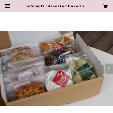
SaSayaki ~Assorted baked sw
eets~ | ささいずみ商店